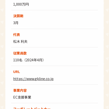
の
個人情報問合せ窓口
1,000万円
名
称
決算期
窓口担当：個人情報保護管理者
3月
連
住所：東京都新宿区百人町2-27-7
絡
HUNDRED CIRCUS East Towerビ
先
ル 5階
代表
メール：info@gkline.co.jp
松木 利夫
従業員数
110名（2024年4月）
URL
https://www.gkline.co.jp
事業内容
EC支援事業
コーポレート
パートナー