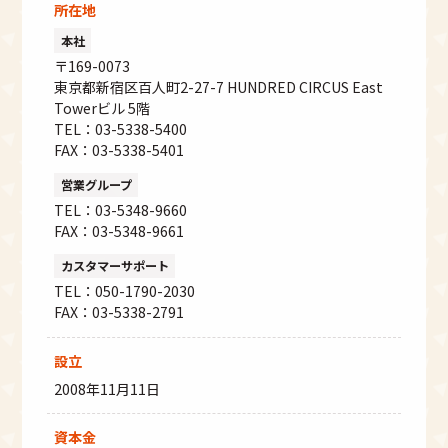
情報の取得
所在地
クッキーやウェブビーコン等を用いるなど
本社
して、本人が容易に認識できない方法によ
〒169-0073
る個人情報の取得は行っておりません。
東京都新宿区百人町2-27-7 HUNDRED CIRCUS East
Towerビル 5階
（９）個人情報の安全管理措置について
TEL：03-5338-5400
取得した個人情報については、漏洩、減失
FAX：03-5338-5401
またはき損の防止と是正、その他個人情報
の安全管理のために必要かつ適切な措置を
営業グループ
講じます。
TEL：03-5348-9660
お問合せへの回答後、取得した個人情報は
FAX：03-5348-9661
当社内において削除致します。
カスタマーサポート
（10）個人情報保護方針
TEL：050-1790-2030
当社ホームページの
個人情報保護方針
をご
FAX：03-5338-2791
覧下さい。
（11）当社の個人情報の取扱いに関する苦情、相
設立
談等の問合せ先
2008年11月11日
窓
口
資本金