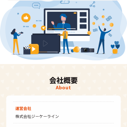
部を委託する場合があります。
（６）個人情報を与えなかった場合に生じる結果
個人情報を与えることは任意です。個人情
報に関する情報の一部をご提供いただけな
い場合は、お問い合わせ内容に回答できな
い可能性があります。
（７）開示対象個人情報の開示等および問い合わ
せ窓口について
ご本人からの求めにより、当社が保有する
開示対象個人情報に関する開示、利用目的
の通知、内容の訂正・追加または削除、利
会社概要
用停止、消去、第三者提供の停止、第三者
About
提供記録の開示(以下、開示等という)に応じ
ます。
開示等に応ずる窓口は、下記「当社の個人
情報の取扱いに関する苦情、相談等の問合
運営会社
せ先」を参照してください。
株式会社ジーケーライン
（８）本人が容易に認識できない方法による個人