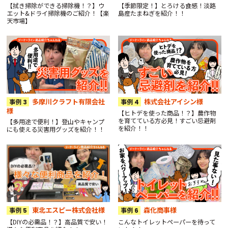
【拭き掃除ができる掃除機！？】ウ
【季節限定！】とろける食感！淡路
エット&ドライ掃除機のご紹介！【楽
島産たまねぎを紹介！！
天市場】
多摩川クラフト有限会社
株式会社アイシン様
事例
事例
様
【ヒトデを使った商品！？】農作物
を育てている方必見！すごい忌避剤
【多用途で便利！】登山やキャンプ
を紹介！！
にも使える災害用グッズを紹介！！
東北エスピー株式会社様
森化商事様
事例
事例
【DIYの必需品！？】高品質で安い！
こんなトイレットペーパーを待って