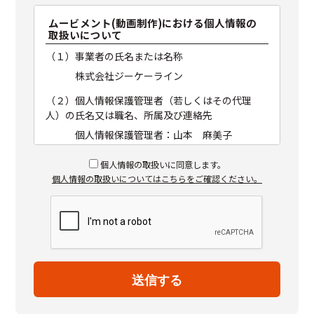
ムービメント(動画制作)における個人情報の
取扱いについて
（１）事業者の氏名または名称
株式会社ジーケーライン
（２）個人情報保護管理者（若しくはその代理
人）の氏名又は職名、所属及び連絡先
個人情報保護管理者：山本 麻美子
電子メール：info@gkline.co.jp
個人情報の取扱いに同意します。
（３）個人情報の利用目的
個人情報の取扱いについてはこちらをご確認ください。
ムービメント(動画制作)におけるお問い合わ
せ頂いた内容に回答及び情報提供のため。
（４）個人情報の第三者提供について
取得した個人情報は法令等による場合を除
いて第三者に提供することはありません。
（５）個人情報の取扱いの委託について
取得した個人情報の取扱いの全部又は、一